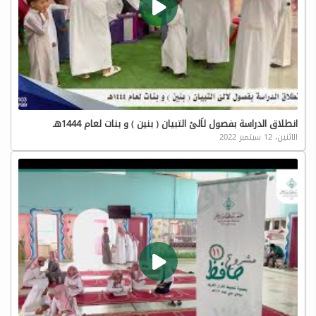
انطلاق الدراسة بفصول لاَلئ التبيان ( بنين ) و بنات لعام 1444هـ
الاثنين، 12 سبتمبر 2022