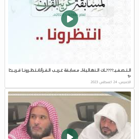
الــتــصــفــيــ????ــات الــنهـائـيـةلــ مــسابــقة غــريــب الــقــرآنانــتـظــرونــا قــريــبــًا
✨
الخميس، 24 اغسطس 2023