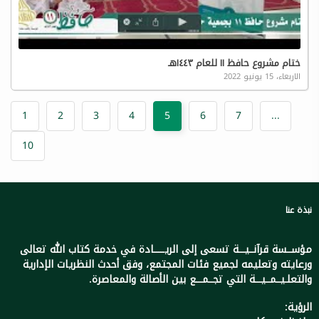
ختام مشروع حافظ ١١ للعام ١٤٤٣هـ
الاربعاء، 15 يونيو 2022
1
2
3
4
5
6
7
...
10
نبذة عنا
مؤســسة قرآنــيـــة تسعى إلى الريـــــادة في خدمة كتاب الله تعالى
ورعايته وتعليمه لجميع فئات المجتمع، وفق أحدث النظريات الإدارية
والتعلـيــمــيـــة التي تجــمـــع بين الأصالة والمعاصرة.
الرؤية: