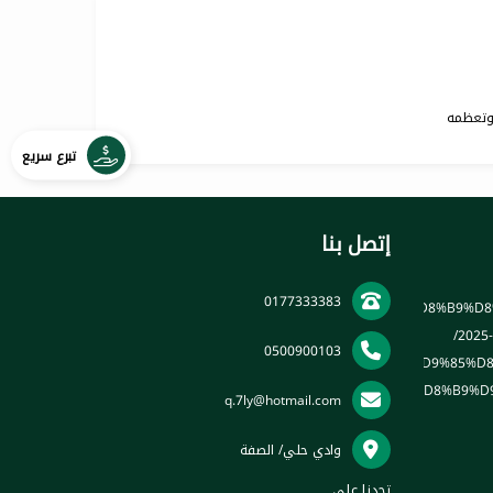
 وتعظمه
تبرع سريع
إتصل بنا
0177333383
2025
0500900103
q.7ly@hotmail.com
وادي حلي/ الصفة
تجدنا على