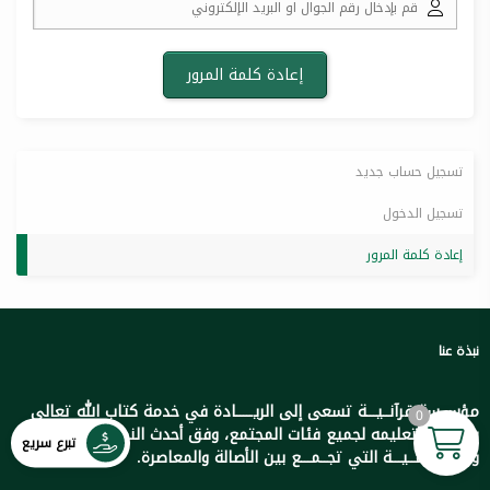
تسجيل حساب جديد
تسجيل الدخول
إعادة كلمة المرور
نبذة عنا
مؤســسة قرآنــيـــة تسعى إلى الريـــــادة في خدمة كتاب الله تعالى
0
ورعايته وتعليمه لجميع فئات المجتمع، وفق أحدث النظريات الإدارية
تبرع سريع
والتعلـيــمــيـــة التي تجــمـــع بين الأصالة والمعاصرة.