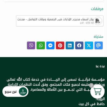
مرفقات
بيان أسماء مديري الإدارات في الجمعية وبيانات التواصل - محدث
pdf - 698 KB
مشاركة
نبذة عنا
مؤســسة قرآنــيـــة تسعى إلى الريـــــادة في خدمة كتاب الله تعالى
ورعايته وتعليمه لجميع فئات المجتمع، وفق أحدث النظريات الإدارية
0
والتعلـيــمــيـــة التي تجــمـــع بين الأصالة والمعاصرة.
تبرع سريع
الرؤية:
حافظ في كل بيت