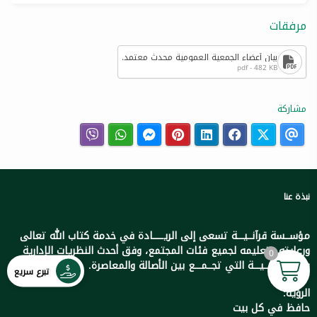
مرفقات
بيان أعضاء الجمعية العمومية محدث معتمد.
pdf - 482 KB
مشاركة
نبذة عنا
مؤســسة قرآنــيـــة تسعى إلى الريـــــادة في خدمة كتاب الله تعالى
ورعايته وتعليمه لجميع فئات المجتمع، وفق أحدث النظريات الإدارية
0
والتعلـيــمــيـــة التي تجــمـــع بين الأصالة والمعاصرة.
تبرع سريع
الرؤية:
حافظ في كل بيت